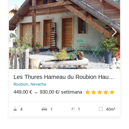
Les Thures Hameau du Roubion Hautes Alpes
Roubion, Nevache
449,00 €
→
930,00 €
/ settimana
4.9
/
4
1
1
40m²