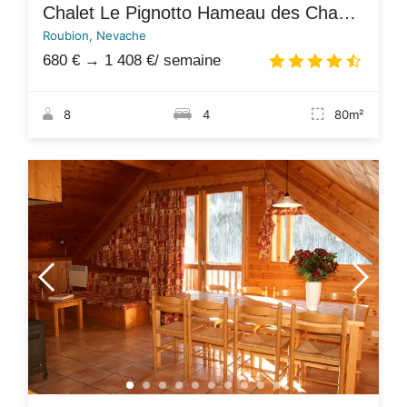
Chalet Le Pignotto Hameau des Chazals Nevache Hautes Alpes
Roubion, Nevache
680 €
→
1 408 €
/ semaine
4.7
/
8
4
80m²