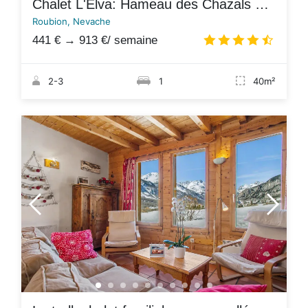
Chalet L'Elva: Hameau des Chazals Nevache Hautes Alpes
Roubion, Nevache
441 €
→
913 €
/ semaine
4.7
/
2-3
1
40m²