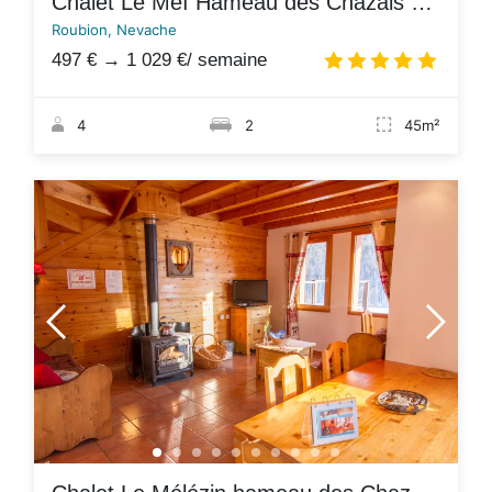
Chalet Le Meï Hameau des Chazals Nevache Hautes Alpes
Roubion, Nevache
497 €
→
1 029 €
/ semaine
4.8
/
4
2
45m²