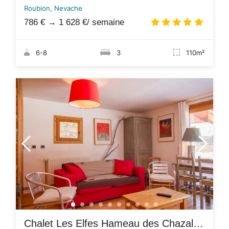
Roubion, Nevache
786 €
→
1 628 €
/ semaine
4.9
/
6-8
3
110m²
Chalet Les Elfes Hameau des Chazals Nevache Hautes Alpes