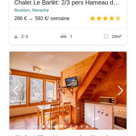
Chalet Le Barlèt: 2/3 pers Hameau des Chazals Nevache Hautes Alpes
Roubion, Nevache
286 €
→
592 €
/ semaine
4.6
/
2-3
1
29m²