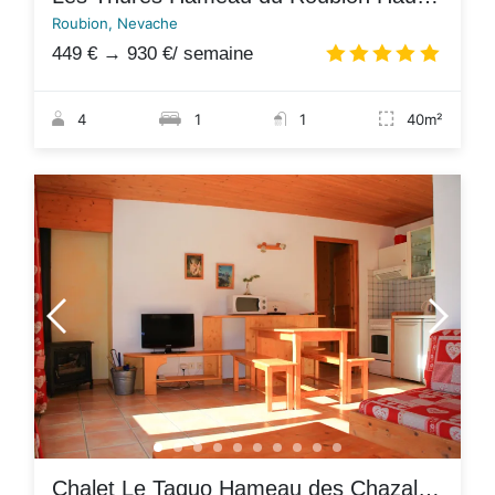
Roubion, Nevache
449 €
→
930 €
/ semaine
4.9
/
4
1
1
40m²
Chalet Le Taquo Hameau des Chazals Nevache Hautes Alpes