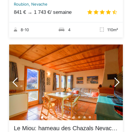
Roubion, Nevache
841 €
→
1 743 €
/ semaine
4.7
/
8-10
4
110m²
Le Miou: hameau des Chazals Nevache Hautes Alpes