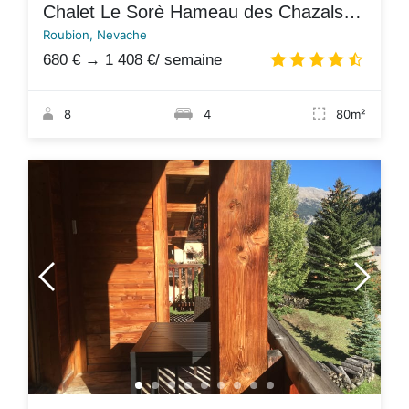
Chalet Le Sorè Hameau des Chazals Nevache Hautes Alpes
Roubion, Nevache
680 €
→
1 408 €
/ semaine
4.7
/
8
4
80m²