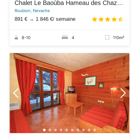
Chalet Le Baoùba Hameau des Chazals Nevache Hautes Alpes
Roubion, Nevache
891 €
→
1 846 €
/ semaine
4.7
/
8-10
4
110m²