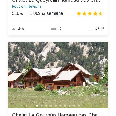
Roubion, Nevache
516 €
→
1 069 €
/ semaine
4.6
/
4-6
2
45m²
Chalet Le Gouroùn Hameau des Chazals Nevache Hautes Alpes