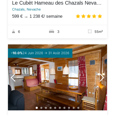
Le Cubèt Hameau des Chazals Nevache Hautes Alpes
Chazals, Nevache
599 €
→
1 238 €
/ semaine
4.8
/
6
3
55m²
-10.0%
24 Juin 2026 → 31 Août 2026