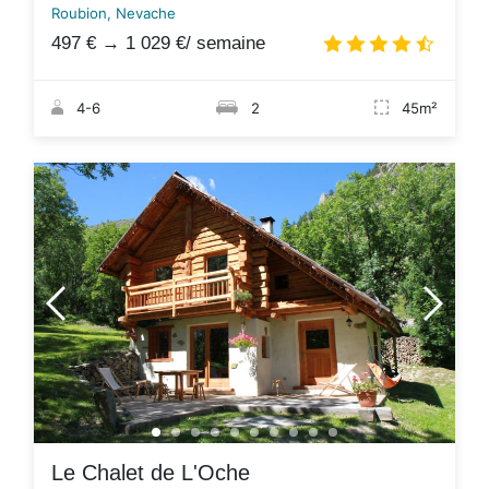
Roubion, Nevache
497 €
→
1 029 €
/ semaine
4.5
/
4-6
2
45m²
Le Chalet de L'Oche