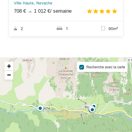
Ville Haute, Nevache
708 €
→
1 012 €
/ semaine
5.0
/
2
1
90m²
+
Recherche avec la carte
−