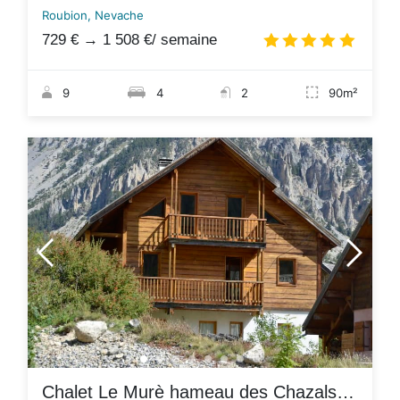
Roubion, Nevache
729 €
→
1 508 €
/ semaine
4.8
/
9
4
2
90m²
Chalet Le Murè hameau des Chazals Nevache Hautes Alpes