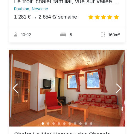
Le troll: chalet familial, vue sur vallée et ski à proximité
Roubion, Nevache
1 281 €
→
2 654 €
/ semaine
4.8
/
10-12
5
160m²