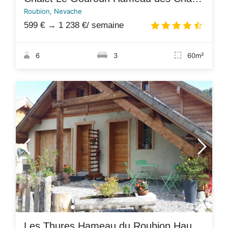
Roubion, Nevache
599 €
→
1 238 €
/ semaine
4.7
/
6
3
60m²
Les Thures Hameau du Roubion Hautes Alpes