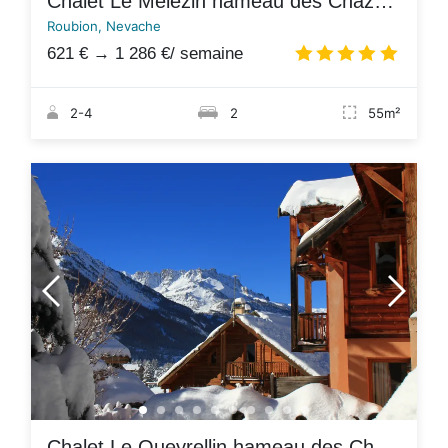
Chalet Le Mélézin hameau des Chazals Nevache Hautes Alpes
Roubion, Nevache
621 €
→
1 286 €
/ semaine
4.8
/
2-4
2
55m²
Chalet Le Queyrellin hameau des Chazals Nevache Hautes Alpes