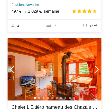
Roubion, Nevache
497 €
→
1 029 €
/ semaine
4.7
/
4
2
45m²
Chalet L'Eitièro hameau des Chazals Nevache Hautes Alpes