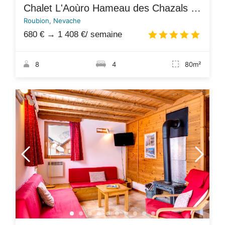
Chalet L'Aoùro Hameau des Chazals Nevache Hautes Alpes
Roubion, Nevache
680 €
→
1 408 €
/ semaine
4.8
/
8
4
80m²