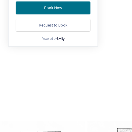
Book Now
Request to Book
Powered by
Phone
:
+33 (0) 4 92 21 32 01
Mobile
:
+33 (0) 6 89 87 72 74