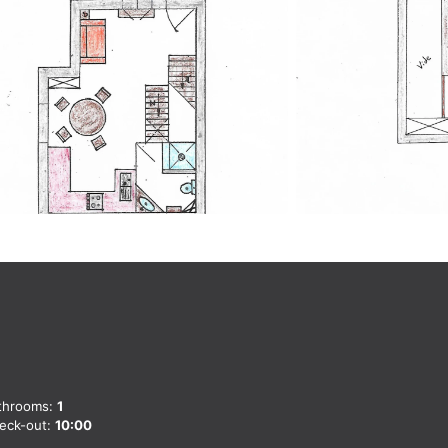
throoms:
1
eck-out:
10:00