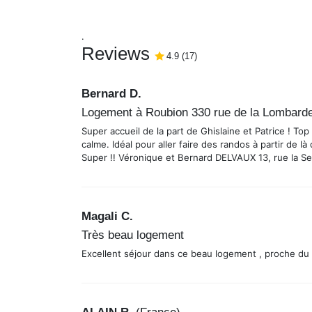
.
Reviews
4.9
4.9
(
/5
17
)
Bernard D.
Logement à Roubion 330 rue de la Lombard
Super accueil de la part de Ghislaine et Patrice ! To
calme. Idéal pour aller faire des randos à partir de 
Super !! Véronique et Bernard DELVAUX 13, rue la S
Magali C.
Très beau logement
Excellent séjour dans ce beau logement , proche du 
ALAIN R.
(
France
)