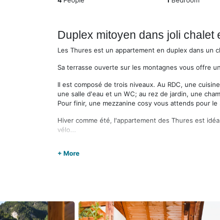
4
People
1
Bedroom
Duplex mitoyen dans joli chale
Les Thures est un appartement en duplex dans un 
Sa terrasse ouverte sur les montagnes vous offre un p
Il est composé de trois niveaux. Au RDC, une cuisine
une salle d'eau et un WC; au rez de jardin, une cha
Pour finir, une mezzanine cosy vous attends pour le 
Hiver comme été, l'appartement des Thures est idéal
vélo...
Le ménage fait par nos soins à votre sortie est à régl
+ More
PAS D'ANIMAUX, MERCI !