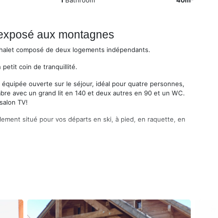
1
Bathroom
40m²
t exposé aux montagnes
chalet composé de deux logements indépendants.
etit coin de tranquillité.
 équipée ouverte sur le séjour, idéal pour quatre personnes,
mbre avec un grand lit en 140 et deux autres en 90 et un WC.
salon TV!
ement situé pour vos départs en ski, à pied, en raquette, en
er sur place au tarif de 55 euros.