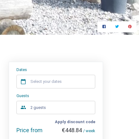
Price from
€448.84
/ week
Dates
Guests
Apply discount code
Price from
€448.84
/ week