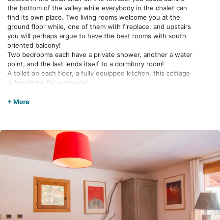
the bottom of the valley while everybody in the chalet can
find its own place. Two living rooms welcome you at the
ground floor while, one of them with fireplace, and upstairs
you will perhaps argue to have the best rooms with south
oriented balcony!
Two bedrooms each have a private shower, another a water
point, and the last lends itself to a dormitory room!
A toilet on each floor, a fully equipped kitchen, this cottage
is functional for everyone!
Nicely fitted out by “PIOU” its owner, you will enjoy your
stay.
+ More
Le ménage fait par nos soins à votre sortie est à régler sur
place au tarif de 120 euros.