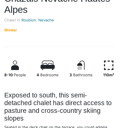
Alpes
Chalet in
Roubion
,
Nevache
Winter
8-10
People
4
Bedrooms
3
Bathrooms
110m²
Exposed to south, this semi-
detached chalet has direct access to
pasture and cross-country skiing
slopes
Seated in the deck chair on the terrace, you could admire