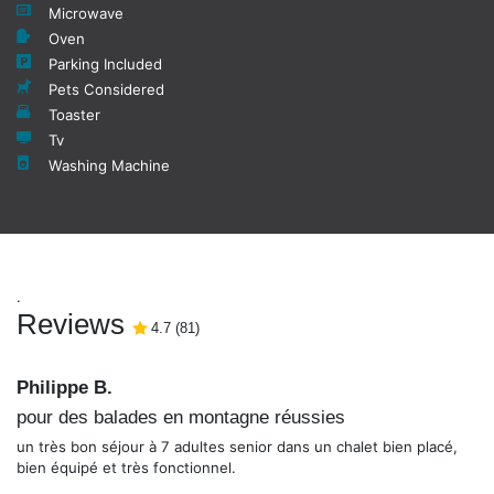
Microwave
Oven
Parking Included
Pets Considered
Toaster
Tv
Washing Machine
.
Reviews
4.7
4.7
(
/5
81
)
Philippe B.
pour des balades en montagne réussies
un très bon séjour à 7 adultes senior dans un chalet bien placé,
bien équipé et très fonctionnel.