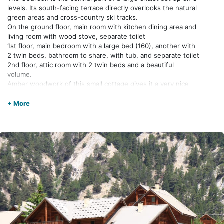
levels. Its south-facing terrace directly overlooks the natural
green areas and cross-country ski tracks.
On the ground floor, main room with kitchen dining area and
living room with wood stove, separate toilet
1st floor, main bedroom with a large bed (160), another with
2 twin beds, bathroom to share, with tub, and separate toilet
2nd floor, attic room with 2 twin beds and a beautiful
volume.
Amber woodwork of this small cottage gives it a very nice
vintage looking. It opens directly to south of the pasture and
naturally invites you to walking, snowshoeing or cross
+ More
country skiing.
Le ménage fait par nos soins à votre sortie est à régler sur
place au tarif de 75 euros.