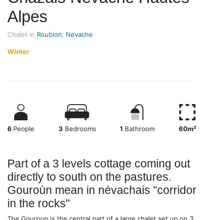
Alpes
Chalet in
Roubion
,
Nevache
Winter
6
People
3
Bedrooms
1
Bathroom
60m²
Part of a 3 levels cottage coming out
directly to south on the pastures.
Gouroùn mean in névachais "corridor
in the rocks"
The Gouroun is the central part of a large chalet set up on 3