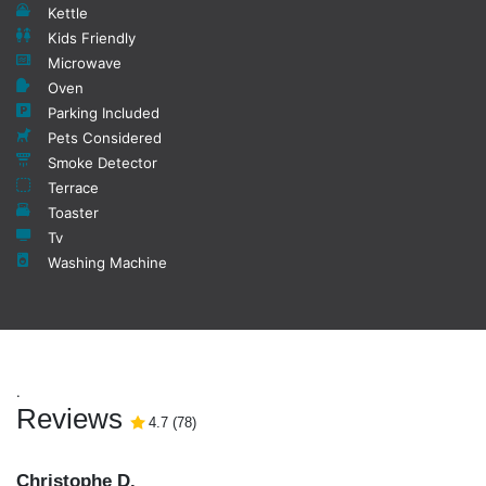
Kettle
Kids Friendly
Microwave
Oven
Parking Included
Pets Considered
Smoke Detector
Terrace
Toaster
Tv
Washing Machine
.
Reviews
4.7
4.7
(
/5
78
)
Christophe D.