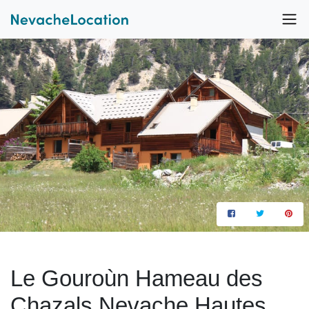
Le Gouroùn Hameau des
Chazals Nevache Hautes